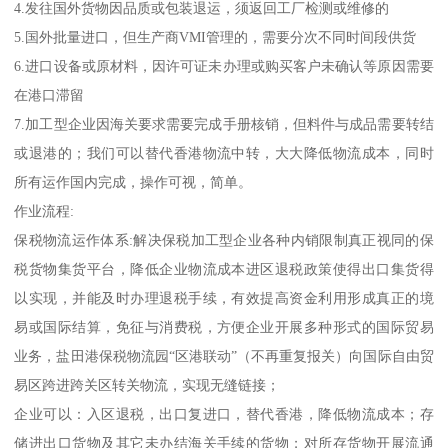
4.发往国外货物因品质或包装退运，须返回工厂检测或维修的
5.国外批量进口，但生产商VMI管理的，需要分次不同时间段供货
6.进口设备或原材料，因许可证未办理或购买客户未确认等原因需要
在港口滞留
7.加工型企业因海关要求需要完成手册核销，但料件与成品需要转结
或退港的；我们可以替代香港物流中转，大大降低物流成本，同时
所有运作国内完成，操作可视，简单。
作业流程:
保税物流运作体系:解决保税加工型企业各种内销限制真正视同的保
税货物集货平台，降低企业物流成本进区退税政策使得出口集货得
以实现，并能及时办理退税手续，有效提高资金利用形成真正的境
易或国际结算，免征与消费税，方便企业开展多种形式的国际贸易
业务，盐田港保税物流园“区港联动”（不再重复报关）向国际自由贸
易区跨进跨关区转关物流，实现无缝链接；
企业可以：入区退税，出口复进口，替代香港，降低物流成本；存
储进出口货物及其它未办结海关手续的货物；对所存货物开展流通