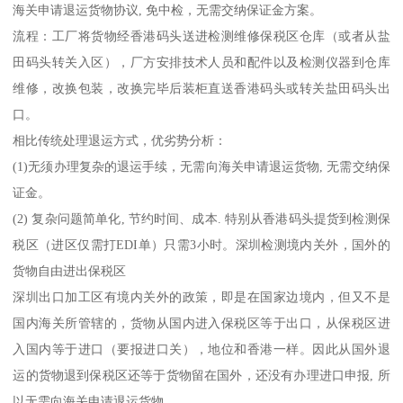
海关申请退运货物协议, 免中检，无需交纳保证金方案。
流程：工厂将货物经香港码头送进检测维修保税区仓库（或者从盐
田码头转关入区），厂方安排技术人员和配件以及检测仪器到仓库
维修，改换包装，改换完毕后装柜直送香港码头或转关盐田码头出
口。
相比传统处理退运方式，优劣势分析：
(1)无须办理复杂的退运手续，无需向海关申请退运货物, 无需交纳保
证金。
(2) 复杂问题简单化, 节约时间、成本. 特别从香港码头提货到检测保
税区（进区仅需打EDI单）只需3小时。深圳检测境内关外，国外的
货物自由进出保税区
深圳出口加工区有境内关外的政策，即是在国家边境内，但又不是
国内海关所管辖的，货物从国内进入保税区等于出口，从保税区进
入国内等于进口（要报进口关），地位和香港一样。因此从国外退
运的货物退到保税区还等于货物留在国外，还没有办理进口申报, 所
以无需向海关申请退运货物。