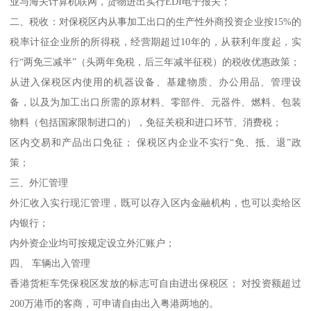
业与海关计算机联网，货物进出实行EDI电子报关；
二、税收：对保税区内从事加工出口的生产性外商投资企业按15%的
税率计征企业所的所得税，经营期超过10年的，从获利年度起，实
行“两免三减半”（头两年免税，后三年减半征税）的税收优惠政策；
从进入保税区内使用的机器设备、基建物质、办公用品、管理设
备，以及为加工出口所需的原材料、零部件、元器件、燃料、包装
物料（包括国家限制进口的），免征关税和进口环节、消费税；
区内交易和产品出口免征； 保税区内企业不实行“免、抵、退”政
策；
三、外汇管理
外汇收入实行现汇管理，既可以存入区内金融机构，也可以卖给区
内银行；
内外资企业均可按规定设立外汇账户；
四、 车辆出入管理
香港货柜车凭保税区发放的标志可自由进出保税区； 对投资额超过
200万港币的客商，可申请自由出入粤港两地的。