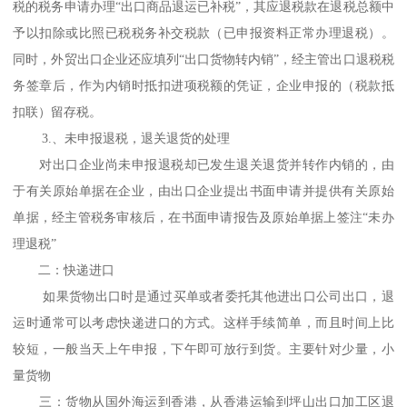
税的税务申请办理“出口商品退运已补税”，其应退税款在退税总额中
予以扣除或比照已税税务补交税款（已申报资料正常办理退税）。
同时，外贸出口企业还应填列“出口货物转内销”，经主管出口退税税
务签章后，作为内销时抵扣进项税额的凭证，企业申报的（税款抵
扣联）留存税。
3.、未申报退税，退关退货的处理
对出口企业尚未申报退税却已发生退关退货并转作内销的，由
于有关原始单据在企业，由出口企业提出书面申请并提供有关原始
单据，经主管税务审核后，在书面申请报告及原始单据上签注“未办
理退税”
二：快递进口
如果货物出口时是通过买单或者委托其他进出口公司出口，退
运时通常可以考虑快递进口的方式。这样手续简单，而且时间上比
较短，一般当天上午申报，下午即可放行到货。主要针对少量，小
量货物
三：货物从国外海运到香港，从香港运输到坪山出口加工区退