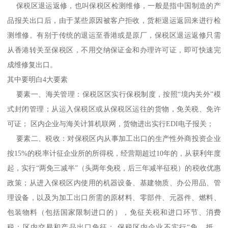
保税区退运返修，也叫保税区检测维修，一般是指中国制造的产
品报关出口后，由于某些原因被客户拒收，货柜退运返回来进行检
测维修。有别于传统的退运至香港或是原厂，保税区退运返修只需
从香港转关至保税区，不用交纳保证金和办理许可证，即可快速完
成维修复出口。
其中要明白4大要素
要素一、海关管理：保税区区实行保税制度，按照“境内关外”模
式封闭管理；从运入保税区或从保税区运往的货物，免关税、免许
可证； 区内企业与海关计算机联网，货物进出实行EDI电子报关；
要素二、税收：对保税区内从事加工出口的生产性外商投资企业
按15%的税率计征企业所的所得税，经营期超过10年的，从获利年度
起，实行“两免三减半”（头两年免税，后三年减半征税）的税收优惠
政策；从进入保税区内使用的机器设备、基建物质、办公用品、管
理设备，以及为加工出口所需的原材料、零部件、元器件、燃料、
包装物料（包括国家限制进口的），免征关税和进口环节、消费
税；区内交易和产品出口免征； 保税区内企业不实行“免、抵、