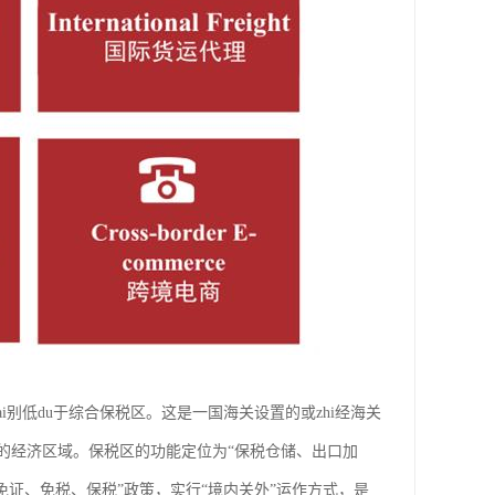
)，也称保税仓库区，级bai别低du于综合保税区。这是一国海关设置的或zhi经海关
的经济区域。保税区的功能定位为“保税仓储、出口加
证、免税、保税”政策，实行“境内关外”运作方式，是