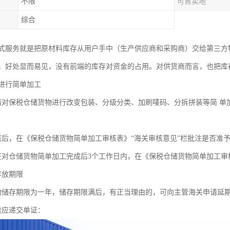
不限
可售卖地
综合
式服务就是把原材料库存从用户手中（生产供应商和采购商）交给第三方
，好处显而易见，没有前端的库存对资金的占用。对供货商而言，也把库
进行简单加工
请对保税仓储货物进行改变包装、分级分类、加刷唛码、分拆拼装等简 单
核后，在《保税仓储货物简单加工审核表》“海关审核意见”栏批注是否准
在对仓储货物简单加工完成后3个工作日内，在《保税仓储货物简单加工
存放期限
物储存期限为一年，储存期限满后，有正当理由的，可向主管海关申请延
续应递交单证：