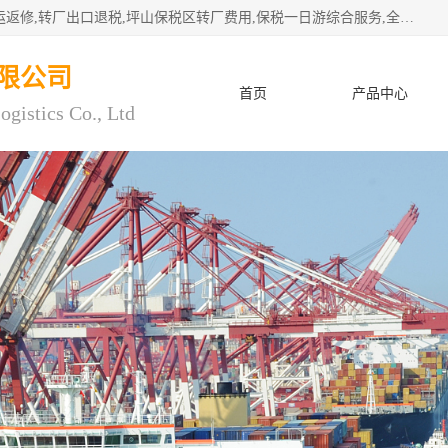
深圳市子扬国际物流有限公司专注深圳保税区转厂,保税区退运返修,转厂出口退税,坪山保税区转厂费用,保税一日游综合服务,全程托管，公司是严格按照“专业化定位、综合化经营、差异化发展”的经营思路建立的现代第三方物流，在通关业务、保税区仓储、退运返修、供应链金融方面具有较强的竞争优势。公司秉承“高效专业、服务客户、创新发展”的经营理念，已发展成为国内外知名企业的战略合作商。
限公司
首页
产品中心
ogistics Co., Ltd