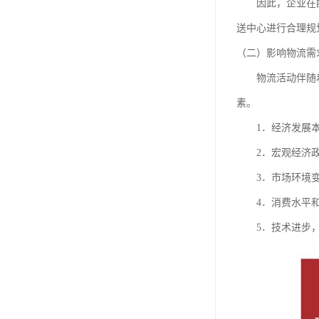
因此，企业在配送
送中心进行合理规
（二）影响物流需
物流活动伴随着整
素。
1．经济发展本
2．宏观经济政
3．市场环境变化
4．消费水平和消
5．技术进步，诸