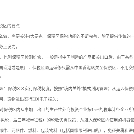
税区的要点
么做，需要关注4大要点。保税区保税功能的不断完善，除了提供传统的
务上发力。
也叫保税区检测维修，一般是指中国制造的产品报关出口后，由于某些
国香港或是原厂，保税区退运返修只需从中国香港转关至保税区，不用交
素
：保税区区实行保税制度，按照“境内关外”模式封闭管理；从运入保税
网，货物进出实行EDI电子报关；
保税区内从事加工出口的生产性外商投资企业按15%的税率计征企业所的
年免税，后三年减半征税）的税收优惠政策；从进入保税区内使用的机器
部件、元器件、燃料、包装物料（包括国家限制进口的），免征关税和进