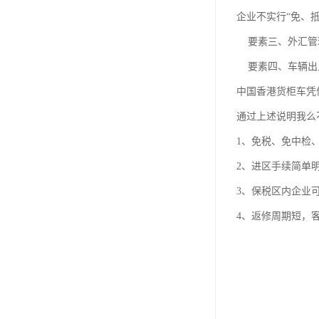
企业不实行“免、
要素三、外汇管理
要素四、车辆出
中国香港货柜车凭
通过上述说明我么
1、免税、免中检
2、进区手续简单
3、保税区内企业
4、返修周期短，