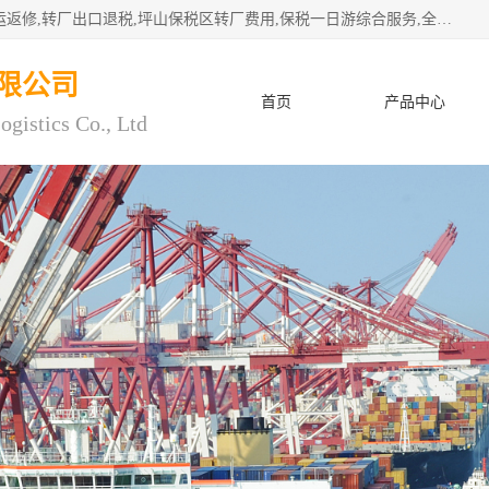
深圳市子扬国际物流有限公司专注深圳保税区转厂,保税区退运返修,转厂出口退税,坪山保税区转厂费用,保税一日游综合服务,全程托管，公司是严格按照“专业化定位、综合化经营、差异化发展”的经营思路建立的现代第三方物流，在通关业务、保税区仓储、退运返修、供应链金融方面具有较强的竞争优势。公司秉承“高效专业、服务客户、创新发展”的经营理念，已发展成为国内外知名企业的战略合作商。
限公司
首页
产品中心
ogistics Co., Ltd