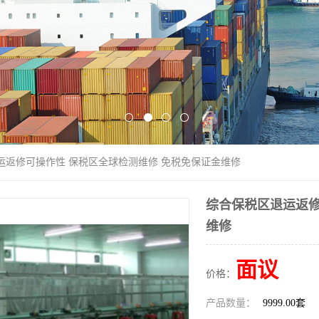
运返修可操作性 保税区全球检测维修 免税免保证金维修
综合保税区退运返修
维修
面议
价格：
产品数量：
9999.00套