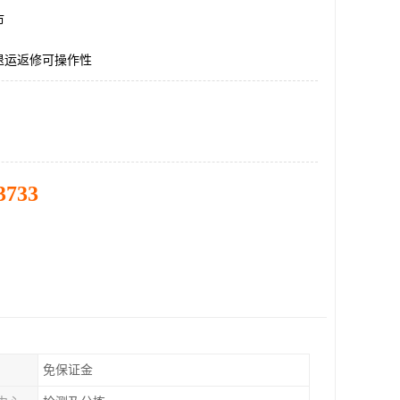
市
退运返修可操作性
3733
免保证金