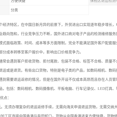
方便快捷
保税区退运检测
分类
个经济特区，在中国日新月异的前景下，外贸进出口实现逐年稳步增长，电
业趋向饱和，行业竞争压力不断，国外进口商对电子产品的检测维修服务
模式面临政策、时间、成本等多方面限制，完全不能满足国外客户配套服
部分成本转移至客户报价中，影响出口价格竞争力。
通常会遇到客户拒收货物、拒付尾款、包装不合格、标签不合格、质量不
退运或是退货。有些出口货物，特别是电子类的产品，如数码相机、数码
遇到需要退运返修的情况，但是在国外开设不仅成本高昂而且存在人员管
品，包括：数码相机、数码摄像机、平板电脑、行车记录仪、LED灯具
的优点：
低。无须办理复杂的退运返修手续，无需向海关申请退运货物，无需交纳
口加工区连接中国香港与盐田蛇口，货物从中国香港进来方便快捷，货物