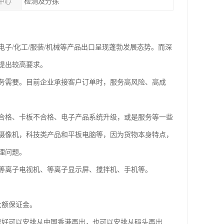
中心
检测及分拣
子/化工/服装/机械等产品出口呈现蓬勃发展态势。而深
提出较高要求。
务需要。目前企业承接客户订单时，服务高风险、高成
合格、卡板不合格、电子产品系统升级，或是服务等一些
摄像机，科技类产品和平板电脑等，因为货物本身特点，
理问题。
、等离子电视机、等离子显示屏、搅拌机、手机等。
大额保证金。
修好可以安排从中国香港再出，也可以安排从码头再出