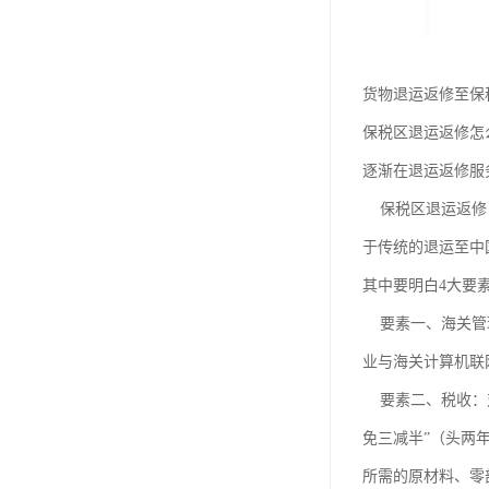
货物退运返修至保
保税区退运返修怎
逐渐在退运返修服
保税区退运返修，
于传统的退运至中
其中要明白4大要
要素一、海关管理
业与海关计算机联
要素二、税收：对
免三减半”（头两
所需的原材料、零