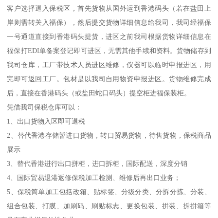
客户选择退入保税区，首先货物从国外运到香港码头（若在盐田上
岸则需转关入福保），然后提交货物详细信息给我司，我司经福保
一号通道直接到香港码头提货，进区之前我司根据货物详细信息在
福保打EDI单备案登记即可进区，无需其他手续和资料。货物储存到
我司仓库，工厂带技术人员进区维修，仪器可以临时申报进区，用
完即可返回工厂。包材是以我司自用物资申报进区。货物维修完成
后，直接在香港码头（或盐田蛇口码头）提空柜进福保装柜。
凭借我司保税仓库可以：
1、出口货物入区即可退税
2、替代香港存储暂进口货物，转口贸易货物，待售货物，保税商品
展示
3、替代香港进行出口拼柜，进口拆柜，国际配送，深度分销
4、国际贸易退港返修保税加工检测、维修后再出口业务；
5、保税简单加工包括改箱、贴标签、分级分类、分拆分拣、分装、
组合包装、打膜、加刷码、刷贴标志、更换包装、拼装、拆拼箱等