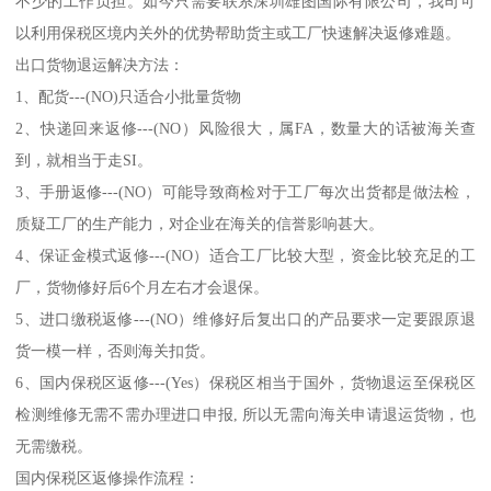
不少的工作负担。如今只需要联系深圳雄图国际有限公司，我司可
以利用保税区境内关外的优势帮助货主或工厂快速解决返修难题。
出口货物退运解决方法：
1、配货---(NO)只适合小批量货物
2、快递回来返修---(NO）风险很大，属FA，数量大的话被海关查
到，就相当于走SI。
3、手册返修---(NO）可能导致商检对于工厂每次出货都是做法检，
质疑工厂的生产能力，对企业在海关的信誉影响甚大。
4、保证金模式返修---(NO）适合工厂比较大型，资金比较充足的工
厂，货物修好后6个月左右才会退保。
5、进口缴税返修---(NO）维修好后复出口的产品要求一定要跟原退
货一模一样，否则海关扣货。
6、国内保税区返修---(Yes）保税区相当于国外，货物退运至保税区
检测维修无需不需办理进口申报, 所以无需向海关申请退运货物，也
无需缴税。
国内保税区返修操作流程：