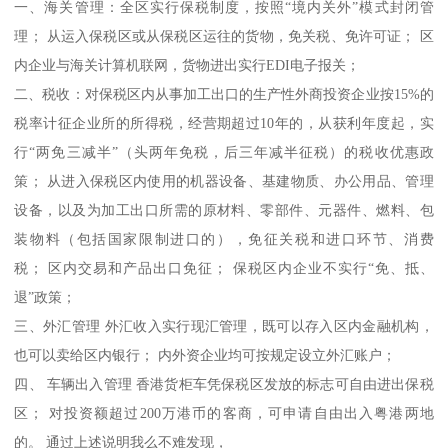
一、海关管理：全区实行保税制度，按照“境内关外”模式封闭管
理； 从运入保税区或从保税区运往的货物，免关税、免许可证； 区
内企业与海关计算机联网，货物进出实行EDI电子报关；
二、税收：对保税区内从事加工出口的生产性外商投资企业按15%的
税率计征企业所的所得税，经营期超过10年的，从获利年度起，实
行“两免三减半”（头两年免税，后三年减半征税）的税收优惠政
策； 从进入保税区内使用的机器设备、基建物质、办公用品、管理
设备，以及为加工出口所需的原材料、零部件、元器件、燃料、包
装物料（包括国家限制进口的），免征关税和进口环节、消费
税； 区内交易和产品出口免征； 保税区内企业不实行“免、抵、
退”政策；
三、外汇管理 外汇收入实行现汇管理，既可以存入区内金融机构，
也可以卖给区内银行； 内外资企业均可按规定设立外汇账户；
四、 车辆出入管理 香港货柜车凭保税区发放的标志可自由进出保税
区； 对投资额超过200万港币的客商，可申请自由出入粤港两地
的。 通过上述说明我么不难发现，