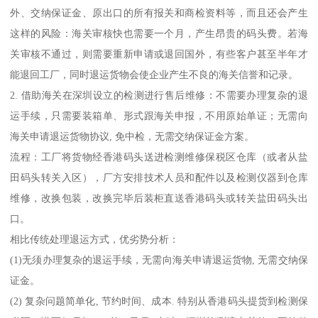
外、交纳保证金、原出口的所有报关和商检资料等，而且还会产生
这样的风险：海关审核快也需要一个月，产生昂贵的码头费。若海
关审核不通过，则需要重新申请或退回国外，有些客户甚至半年才
能退回工厂，同时退运货物会使企业产生不良的海关信誉和记录。
2. 借助海关在深圳设立的检测进行售后维修：不需要办理复杂的退
运手续，只需要装箱单、形式跟海关申报，不用原始单证；无需向
海关申请退运货物协议, 免中检，无需交纳保证金方案。
流程：工厂将货物经香港码头送进检测维修保税区仓库（或者从盐
田码头转关入区），厂方安排技术人员和配件以及检测仪器到仓库
维修，改换包装，改换完毕后装柜直送香港码头或转关盐田码头出
口。
相比传统处理退运方式，优劣势分析：
(1)无须办理复杂的退运手续，无需向海关申请退运货物, 无需交纳保
证金。
(2) 复杂问题简单化, 节约时间、成本. 特别从香港码头提货到检测保