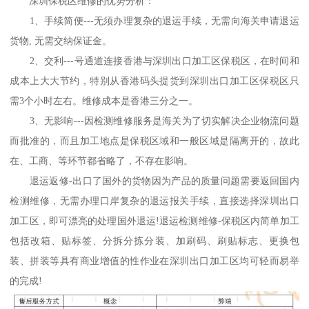
深圳保税区维修的优势分析：
1、手续简便---无须办理复杂的退运手续，无需向海关申请退运
货物, 无需交纳保证金。
2、交利---号通道连接香港与深圳出口加工区保税区，在时间和
成本上大大节约，特别从香港码头提货到深圳出口加工区保税区只
需3个小时左右。维修成本是香港三分之一。
3、无影响---因检测维修服务是海关为了切实解决企业物流问题
而批准的，而且加工地点是保税区域和一般区域是隔离开的，故此
在、工商、等环节都省略了，不存在影响。
退运返修-出口了国外的货物因为产品的质量问题需要返回国内
检测维修，无需办理口岸复杂的退运报关手续，直接选择深圳出口
加工区，即可漂亮的处理国外退运!退运检测维修-保税区内简单加工
包括改箱、贴标签、分拆分拣分装、加刷码、刷贴标志、更换包
装、拼装等具有商业增值的性作业在深圳出口加工区均可轻而易举
的完成!