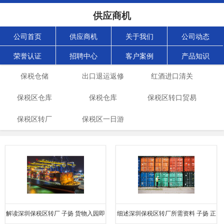
供应商机
公司首页
供应商机
关于我们
公司动态
荣誉认证
招聘中心
客户案例
产品知识
保税仓储
出口退运返修
红酒进口清关
保税区仓库
保税仓库
保税区转口贸易
保税区转厂
保税区一日游
俄罗斯
解读深圳保税区转厂 子扬 货物入园即
细述深圳保税区转厂所需资料 子扬 正